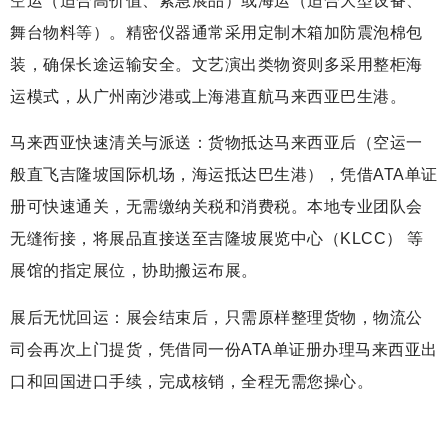
空运（适合高价值、紧急展品）或海运（适合大型设备、
舞台物料等）。精密仪器通常采用定制木箱加防震泡棉包
装，确保长途运输安全。文艺演出类物资则多采用整柜海
运模式，从广州南沙港或上海港直航马来西亚巴生港。
马来西亚快速清关与派送：货物抵达马来西亚后（空运一
般直飞吉隆坡国际机场，海运抵达巴生港），凭借ATA单证
册可快速通关，无需缴纳关税和消费税。本地专业团队会
无缝衔接，将展品直接送至吉隆坡展览中心（KLCC） 等
展馆的指定展位，协助搬运布展。
展后无忧回运：展会结束后，只需原样整理货物，物流公
司会再次上门提货，凭借同一份ATA单证册办理马来西亚出
口和回国进口手续，完成核销，全程无需您操心。