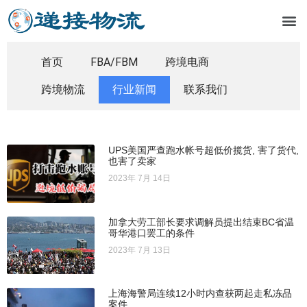
首页
FBA/FBM
跨境电商
跨境物流
行业新闻
联系我们
UPS美国严查跑水帐号超低价揽货, 害了货代,
也害了卖家
2023年 7月 14日
加拿大劳工部长要求调解员提出结束BC省温
哥华港口罢工的条件
2023年 7月 13日
上海海警局连续12小时内查获两起走私冻品
案件