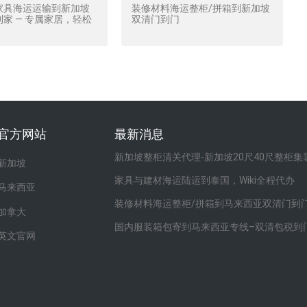
家具海运运输到新加坡
装修材料海运整柜/拼箱到新加坡
家 — 专属家居，轻松
双清门到门
官方网站
最新消息
新加坡整柜清关代理-新加坡20尺40尺整柜
新加坡
家具与建材海运陆运到泰国，Wiki全程代办
马来西亚
装修材料海运整柜/拼箱到马来西亚双清门到
加拿大
国内服装箱包寄到马来西亚专线–双清包税到
英文官网