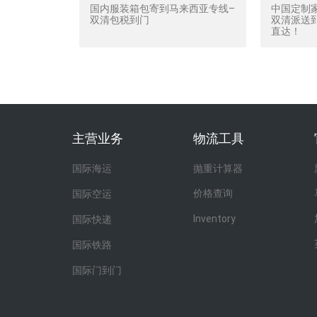
国内服装箱包寄到马来西亚专线–
中国定制
双清包税到门
双清派送到
直达！
主营业务
物流工具
国际海运
抛重计算器
价格查询
国际空运
Inventory
国际快递
国际铁路
国际门到门