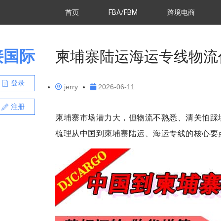
首页
FBA/FBM
跨境电商
接国际
柬埔寨陆运海运专线物流
登录
jerry
2026-06-11
注册
柬埔寨市场潜力大，但物流不熟悉、清关怕踩
梳理从中国到柬埔寨陆运、海运专线的核心要