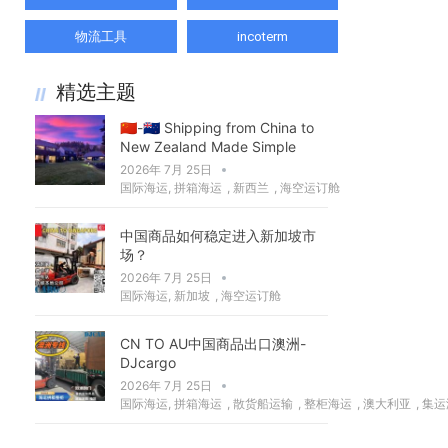
物流工具
incoterm
精选主题
🇨🇳-🇳🇿 Shipping from China to
New Zealand Made Simple
2026年 7月 25日
国际海运
,
拼箱海运
,
新西兰
,
海空运订舱
中国商品如何稳定进入新加坡市
场？
2026年 7月 25日
国际海运
,
新加坡
,
海空运订舱
CN TO AU中国商品出口澳洲-
DJcargo
2026年 7月 25日
国际海运
,
拼箱海运
,
散货船运输
,
整柜海运
,
澳大利亚
,
集运