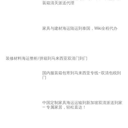
装箱清关派送代理
家具与建材海运陆运到泰国，Wiki全程代办
装修材料海运整柜/拼箱到马来西亚双清门到门
国内服装箱包寄到马来西亚专线–双清包税到
门
中国定制家具海运运输到新加坡双清派送到家
— 专属家居，轻松直达！