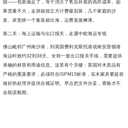
固——包装做足了，等于消灭了售后补发的高昂成本。如
果货量不大，走拼箱按立方计费最划算，几个家庭的沙
发、床垫拼一个集装箱出海，运费直接摊薄。
第二关：海上运输与出口报关，走通中欧海运专线
佛山毗邻广州南沙港，到英国费利克斯托港或南安普顿港
海运时效约32到38天。全程一套出口报关手续，需要提供
准确的材质和用途信息。这里有个关键：英国对木质品有
严格的熏蒸要求，必须符合ISPM15标准，实木家具要提前
做好热处理并提供合规证明。早点把文件办妥，查验才不
会耽误船期。