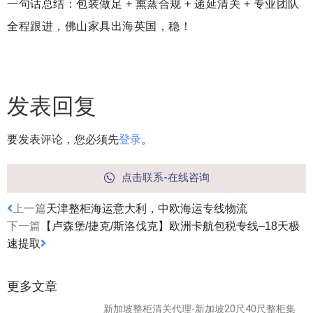
一句话总结：包装做足 + 熏蒸合规 + 递延清关 + 专业团队
全程跟进，佛山家具出海英国，稳！
发表回复
要发表评论，您必须先
登录
。
点击联系-在线咨询
上一篇
天津整柜海运意大利，中欧海运专线物流
下一篇
【卢森堡/捷克/斯洛伐克】欧洲卡航包税专线–18天极
速提取
更多文章
新加坡整柜清关代理-新加坡20尺40尺整柜集