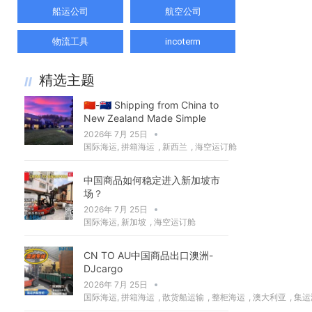
船运公司
航空公司
物流工具
incoterm
精选主题
🇨🇳-🇳🇿 Shipping from China to
New Zealand Made Simple
2026年 7月 25日
国际海运
,
拼箱海运
,
新西兰
,
海空运订舱
中国商品如何稳定进入新加坡市
场？
2026年 7月 25日
国际海运
,
新加坡
,
海空运订舱
CN TO AU中国商品出口澳洲-
DJcargo
2026年 7月 25日
国际海运
,
拼箱海运
,
散货船运输
,
整柜海运
,
澳大利亚
,
集运