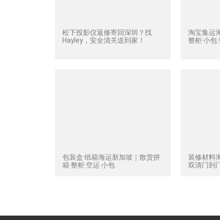
松下投影仪返修寄回深圳？找
淘宝集运
Hayley，安全清关送到家！
整柜·小包
包装盒·纸箱海运新加坡｜散货拼
装修材料
箱·整柜·空运·小包
双清门到