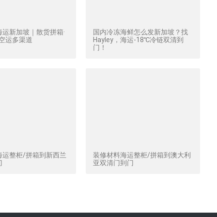
海运新加坡｜散货拼箱·
国内冷冻海鲜怎么发新加坡？找
·空运多渠道
Hayley，海运-18℃冷链双清到
门！
海运整柜/拼箱到新西兰
装修材料海运整柜/拼箱到澳大利
门
亚双清门到门