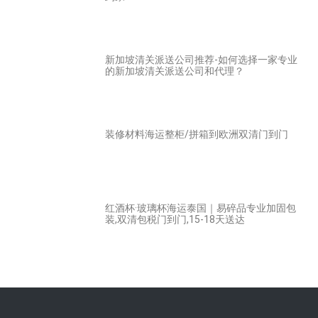
新加坡清关派送公司推荐-如何选择一家专业
的新加坡清关派送公司和代理？
装修材料海运整柜/拼箱到欧洲双清门到门
红酒杯·玻璃杯海运泰国｜易碎品专业加固包
装,双清包税门到门,15-18天送达