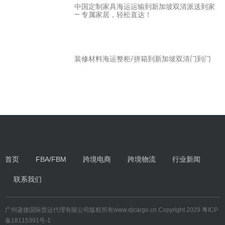
中国定制家具海运运输到新加坡双清派送到家
— 专属家居，轻松直达！
装修材料海运整柜/拼箱到新加坡双清门到门
首页
FBA/FBM
跨境电商
跨境物流
行业新闻
联系我们
广州递接国际货运代理有限公司
版权所有
www.djcargo.cn
Copyright 2029
粤ICP
备18115391号-1