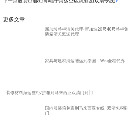
下一篇
服装短袖/短裤/帽子海运空运新加坡(双清专线)
更多文章
新加坡整柜清关代理-新加坡20尺40尺整柜集
装箱清关派送代理
家具与建材海运陆运到泰国，Wiki全程代办
装修材料海运整柜/拼箱到马来西亚双清门到门
国内服装箱包寄到马来西亚专线–双清包税到
门