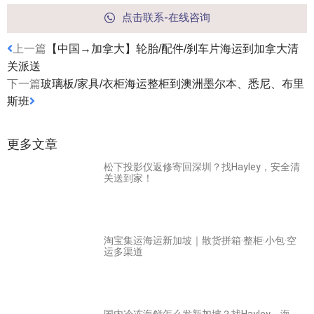
点击联系-在线咨询
上一篇
【中国→加拿大】轮胎/配件/刹车片海运到加拿大清
关派送
下一篇
玻璃板/家具/衣柜海运整柜到澳洲墨尔本、悉尼、布里
斯班
更多文章
松下投影仪返修寄回深圳？找Hayley，安全清
关送到家！
淘宝集运海运新加坡｜散货拼箱·整柜·小包·空
运多渠道
国内冷冻海鲜怎么发新加坡？找Hayley，海