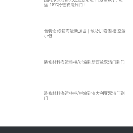
运-18℃冷链双清到门！
包装盒·纸箱海运新加坡｜散货拼箱·整柜·空运·
小包
装修材料海运整柜/拼箱到新西兰双清门到门
装修材料海运整柜/拼箱到澳大利亚双清门到
门