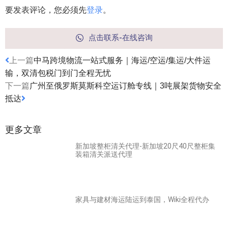
要发表评论，您必须先
登录
。
点击联系-在线咨询
上一篇
中马跨境物流一站式服务｜海运/空运/集运/大件运
输，双清包税门到门全程无忧
下一篇
广州至俄罗斯莫斯科空运订舱专线｜3吨展架货物安全
抵达
更多文章
新加坡整柜清关代理-新加坡20尺40尺整柜集
装箱清关派送代理
家具与建材海运陆运到泰国，Wiki全程代办