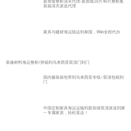
新加坡整柜清关代理-新加坡20尺40尺整柜集
装箱清关派送代理
家具与建材海运陆运到泰国，Wiki全程代办
装修材料海运整柜/拼箱到马来西亚双清门到门
国内服装箱包寄到马来西亚专线–双清包税到
门
中国定制家具海运运输到新加坡双清派送到家
— 专属家居，轻松直达！