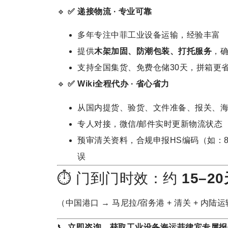
🔹
✅ 递接物流 · 专业可靠
多年专注中菲工业设备运输，经验丰富
提供
木架加固、防潮包装、打托服务
，
支持全国集货、免费仓储30天，拼箱更
🔹
✅ Wiki全程代办 · 省心省力
从国内提货、验货、文件准备、报关、
专人对接，微信/邮件实时更新物流状态
预审清关资料，合规申报HS编码（如：845
误
⏱ 门到门时效：约
15–2
（中国港口 → 马尼拉/宿务港 + 清关 + 内陆
📞
立即咨询，获取工业设备海运菲律宾专属报