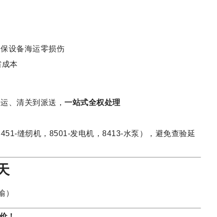
确保设备海运零损伤
省成本
海运、清关到派送，
一站式全权处理
1-缝纫机，8501-发电机，8413-水泵），避免查验延
0天
运输）
价！