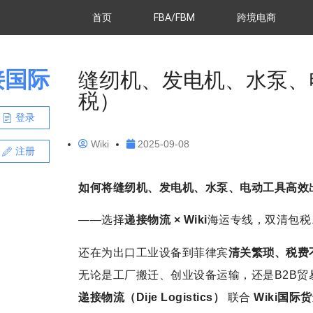
首页
FBA/FBM
跨境电商
接国际
缝纫机、发电机、水泵、
税）
登录
Wiki
2025-09-08
注册
如何将缝纫机、发电机、水泵、电动工具高效
——选择
递接物流 × Wiki
海运专线，双清包税
还在为出口工业设备到菲律宾
清关繁琐、税费
无论是工厂搬迁、创业设备运输，还是B2B贸
递接物流（Dije Logistics）
联合
Wiki国际