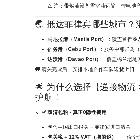
⚠️ 注：带燃油设备需空油运输，锂电池
🌏 抵达菲律宾哪些城市
马尼拉港（Manila Port）
：覆盖首都圈
宿务港（Cebu Port）
：服务中部群岛（
达沃港（Davao Port）
：覆盖棉兰老地
🚚 清关完成后，安排本地合作车队
送货上门
，
🌟 为什么选择【递接物流 
护航！
🔹
✅ 双清包税 · 真正0隐性费用
包含中国出口报关 + 菲律宾进口清关
包关税 + 12% VAT（增值税）
，一价全