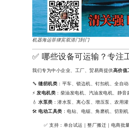
机器海运菲律宾双清门到门
✅ 哪些设备可运输？专注
我们专为中小企业、工厂、贸易商提供
高价值
🔧
缝纫机类
：平车、锁边机、钉扣机、全自动
⚡
发电机类
：柴油发电机、汽油发电机、静音
💧
水泵类
：潜水泵、离心泵、增压泵、农用灌
🛠️
电动工具类
：电钻、电锯、角磨机、切割机
✅ 支持：单台试运｜整厂搬迁｜电商批