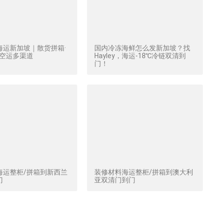
海运新加坡｜散货拼箱·
国内冷冻海鲜怎么发新加坡？找
·空运多渠道
Hayley，海运-18℃冷链双清到
门！
海运整柜/拼箱到新西兰
装修材料海运整柜/拼箱到澳大利
门
亚双清门到门