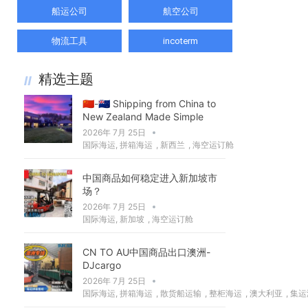
船运公司
航空公司
物流工具
incoterm
精选主题
🇨🇳-🇳🇿 Shipping from China to
New Zealand Made Simple
2026年 7月 25日
国际海运
,
拼箱海运
,
新西兰
,
海空运订舱
中国商品如何稳定进入新加坡市
场？
2026年 7月 25日
国际海运
,
新加坡
,
海空运订舱
CN TO AU中国商品出口澳洲-
DJcargo
2026年 7月 25日
国际海运
,
拼箱海运
,
散货船运输
,
整柜海运
,
澳大利亚
,
集运