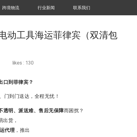
跨境物流
行业新闻
联系我们
电动工具海运菲律宾（双清包
likes :
130
出口到菲律宾？
、门到门送达，全程无忧！
不透明、派送难、售后无保障
而困扰？
易出货，
货运代理
，推出