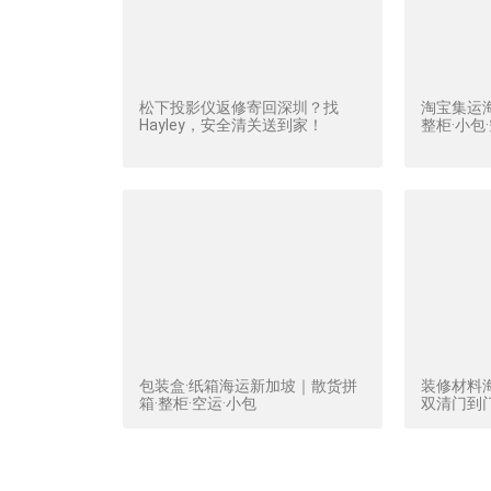
松下投影仪返修寄回深圳？找
淘宝集运
Hayley，安全清关送到家！
整柜·小包
包装盒·纸箱海运新加坡｜散货拼
装修材料
箱·整柜·空运·小包
双清门到