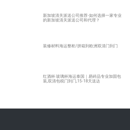
新加坡清关派送公司推荐-如何选择一家专业
的新加坡清关派送公司和代理？
装修材料海运整柜/拼箱到欧洲双清门到门
红酒杯·玻璃杯海运泰国｜易碎品专业加固包
装,双清包税门到门,15-18天送达