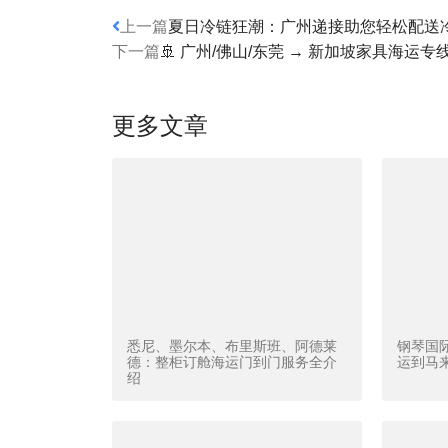
上一篇
夏日冷链狂潮：广州递接助您轻松配送
下一篇
🚢 广州/佛山/东莞 → 新加坡家具海运
更多文章
悉尼、墨尔本、布里斯班、阿德莱
钢琴国
德：整柜订舱海运门到门服务全介
运到马
绍