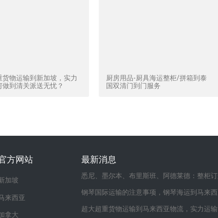
重货物运输到新加坡，实力
厨房用品-厨具海运整柜/拼箱到泰
何做到清关派送无忧？
国双清门到门服务
官方网站
最新消息
悉尼、墨尔本、布里斯班、阿德莱德：整柜订
新加坡
钢琴国际运输的注意事项，钢琴海运到马来西
马来西亚
超大超重货物运输到马来西亚物流，实力运输
加拿大