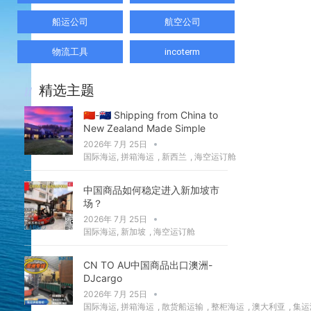
船运公司
航空公司
物流工具
incoterm
精选主题
🇨🇳-🇳🇿 Shipping from China to
New Zealand Made Simple
2026年 7月 25日
国际海运
,
拼箱海运
,
新西兰
,
海空运订舱
中国商品如何稳定进入新加坡市
场？
2026年 7月 25日
国际海运
,
新加坡
,
海空运订舱
CN TO AU中国商品出口澳洲-
DJcargo
2026年 7月 25日
国际海运
,
拼箱海运
,
散货船运输
,
整柜海运
,
澳大利亚
,
集运