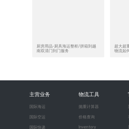
厨房用品-厨具海运整柜/拼箱到越
超大超
南双清门到门服务
物流如
主营业务
物流工具
国际海运
抛重计算器
价格查询
国际空运
Inventory
国际快递