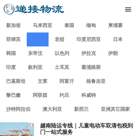
新加坡
马来西亚
泰国
缅甸
柬埔寨
菲律宾
越南
老挝
印度尼西亚
日本
韩国
东帝汶
以色列
伊拉克
伊朗
印度
叙利亚
土耳其
塞浦路斯
巴基斯坦
文莱
阿富汗
格鲁吉亚
黎巴嫩
阿联酋
约旦
科威特
沙特阿拉伯
澳大利亚
新西兰
亚洲其它国家
越南陆运专线｜儿童电动车双清包税到
门一站式服务