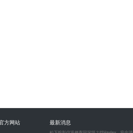
官方网站
最新消息
松下投影仪返修寄回深圳？找Hayley，安全