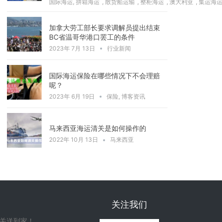
国际海运
,
拼箱海运
,
散货船运输
,
整柜海运
,
澳大利亚
,
集运海
加拿大劳工部长要求调解员提出结束
BC省温哥华港口罢工的条件
2023年 7月 13日
行业新闻
国际海运保险在哪些情况下不会理赔
呢？
2023年 6月 19日
保险
,
博客资讯
马来西亚海运清关是如何操作的
2022年 10月 13日
马来西亚
关注我们
清关送到家！