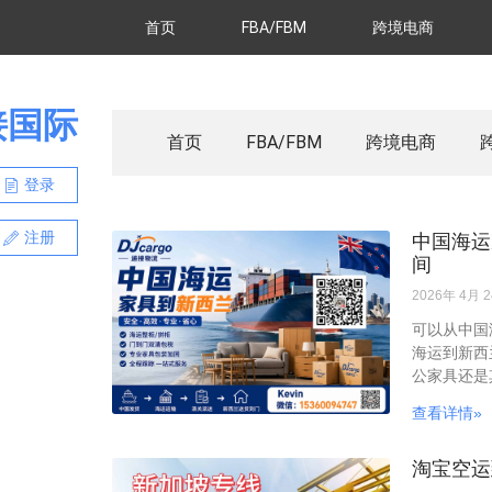
首页
FBA/FBM
跨境电商
接国际
首页
FBA/FBM
跨境电商
登录
注册
中国海运
间
2026年 4月 
可以从中国
海运到新西
公家具还是
查看详情»
淘宝空运