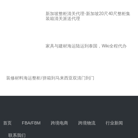
新加坡整柜清关代理-新加坡20尺40尺整柜集
装箱清关派送代理
家具与建材海运陆运到泰国，Wiki全程代办
装修材料海运整柜/拼箱到马来西亚双清门到门
首页
FBA/FBM
跨境电商
跨境物流
行业新闻
联系我们