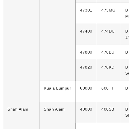
47301
473MG
B
M
47400
474DU
B
J
47800
478BU
B
47820
478KD
B
S
Kuala Lumpur
60000
600TT
B
Shah Alam
Shah Alam
40000
400SB
B
S