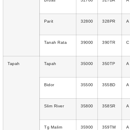
Parit
32800
328PR
A 
Tanah Rata
39000
390TR
C
Tapah
Tapah
35000
350TP
A
Bidor
35500
355BD
A
Slim River
35800
358SR
A
Tg Malim
35900
359TM
A