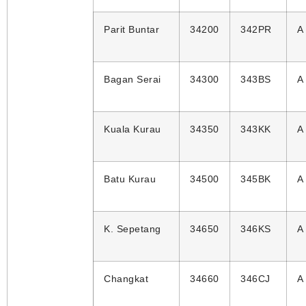
Parit Buntar
34200
342PR
A
Bagan Serai
34300
343BS
A
Kuala Kurau
34350
343KK
A
Batu Kurau
34500
345BK
A
K. Sepetang
34650
346KS
A
Changkat
34660
346CJ
A