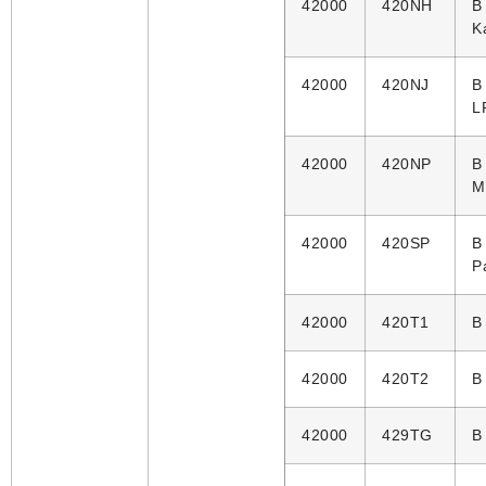
42000
420NH
B
K
42000
420NJ
B
L
42000
420NP
B
M
42000
420SP
B
P
42000
420T1
B
42000
420T2
B
42000
429TG
B