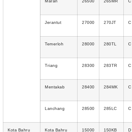
Maran
26500
265MR
C
Jerantut
27000
270JT
C
Temerloh
28000
280TL
C
Triang
28300
283TR
C
Mentakab
28400
284MK
C
Lanchang
28500
285LC
C
Kota Bahru
Kota Bahru
15000
150KB
D