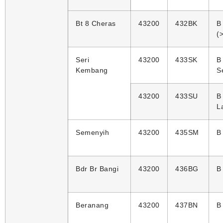
Bt 8 Cheras
43200
432BK
B
(
Seri
43200
433SK
B
Kembang
S
43200
433SU
B
L
Semenyih
43200
435SM
B
Bdr Br Bangi
43200
436BG
B
Beranang
43200
437BN
B