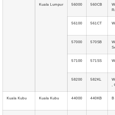
Kuala Lumpur
56000
560CB
W
R
56100
561CT
W
57000
570SB
W 
S
57100
571SS
W
58200
582KL
W
,
Kuala Kubu
Kuala Kubu
44000
440KB
B