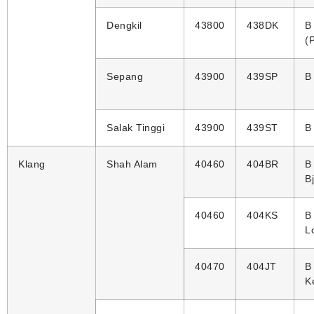
Dengkil
43800
438DK
B
(
Sepang
43900
439SP
B
Salak Tinggi
43900
439ST
B
Klang
Shah Alam
40460
404BR
B
B
40460
404KS
B
L
40470
404JT
B
K