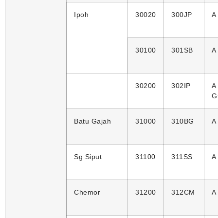
Ipoh
30020
300JP
A
30100
301SB
A
30200
302IP
A
G
Batu Gajah
31000
310BG
A
Sg Siput
31100
311SS
A
Chemor
31200
312CM
A