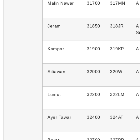
Malin Nawar
31700
317MN
A
Jeram
31850
318JR
A
S
Kampar
31900
319KP
A
Sitiawan
32000
320W
A
Lumut
32200
322LM
A
Ayer Tawar
32400
324AT
A
Bruas
32700
327BR
A