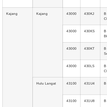
Kajang
Kajang
43000
430KJ
B
C
43000
430KS
B
Bk
43000
430KT
B
S
43000
430LS
B
C
Hulu Langat
43100
431U4
B
43100
431U8
B