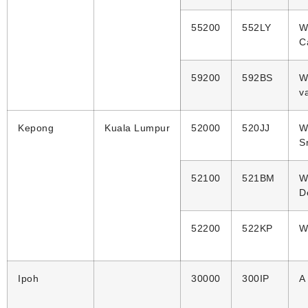
55200
552LY
W
C
59200
592BS
W
va
Kepong
Kuala Lumpur
52000
520JJ
W
S
52100
521BM
W
D
52200
522KP
W
Ipoh
30000
300IP
A