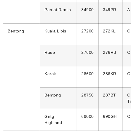
Pantai Remis
34900
349PR
A
Bentong
Kuala Lipis
27200
272KL
C
Raub
27600
276RB
C
Karak
28600
286KR
C
Bentong
28750
287BT
C
T
Gntg
69000
690GH
C
Highland