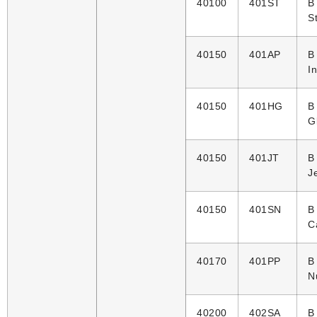
40100
401ST
B
S
40150
401AP
B
I
40150
401HG
B
G
40150
401JT
B
J
40150
401SN
B
C
40170
401PP
B
N
40200
402SA
B