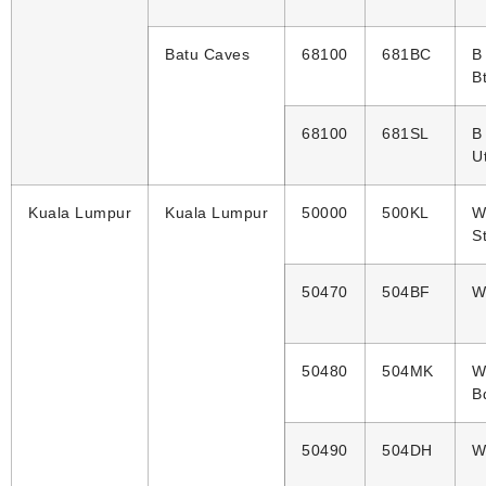
Batu Caves
68100
681BC
B
Bt
68100
681SL
B
U
Kuala Lumpur
Kuala Lumpur
50000
500KL
W
S
50470
504BF
W
50480
504MK
W
B
50490
504DH
W