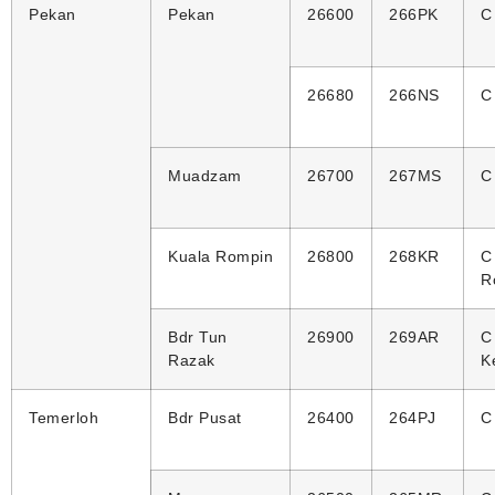
Pekan
Pekan
26600
266PK
C
26680
266NS
C
Muadzam
26700
267MS
C
Kuala Rompin
26800
268KR
C
R
Bdr Tun
26900
269AR
C
Razak
K
Temerloh
Bdr Pusat
26400
264PJ
C