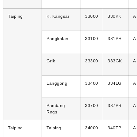
Taiping
K. Kangsar
33000
330KK
A
Pangkalan
33100
331PH
A
Grik
33300
333GK
A
Langgong
33400
334LG
A
Pandang
33700
337PR
A
Rngs
Taiping
Taiping
34000
340TP
A