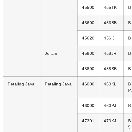
45500
455TK
B
45600
456BB
B
45620
456IJ
B 
Jeram
45800
458JR
B
45800
458SB
B
Petaling Jaya
Petaling Jaya
46000
460KL
B
P
46000
460PJ
B
47301
473KJ
B
5