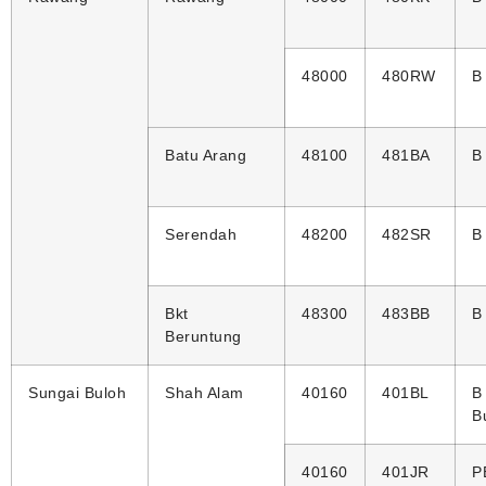
48000
480RW
B
Batu Arang
48100
481BA
B
Serendah
48200
482SR
B
Bkt
48300
483BB
B
Beruntung
Sungai Buloh
Shah Alam
40160
401BL
B
B
40160
401JR
P