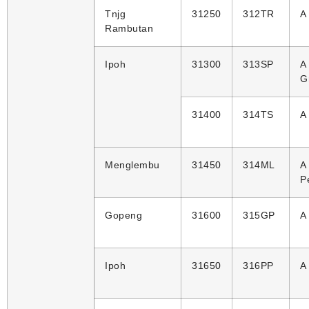
Tnjg
31250
312TR
A
Rambutan
Ipoh
31300
313SP
A
G
31400
314TS
A
Menglembu
31450
314ML
A
P
Gopeng
31600
315GP
A
Ipoh
31650
316PP
A