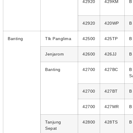
42920
429KM
B
42920
420WP
B
Banting
Tlk Panglima
42500
425TP
B
Jenjarom
42600
426JJ
B
Banting
42700
427BC
B
S
42700
427BT
B
42700
427MR
B
Tanjung
42800
428TS
B
Sepat