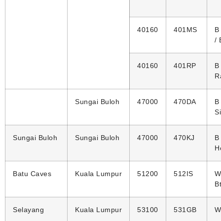
40160
401MS
B
/
40160
401RP
B
R
Sungai Buloh
47000
470DA
B
S
Sungai Buloh
Sungai Buloh
47000
470KJ
B
H
Batu Caves
Kuala Lumpur
51200
512IS
W
B
Selayang
Kuala Lumpur
53100
531GB
W