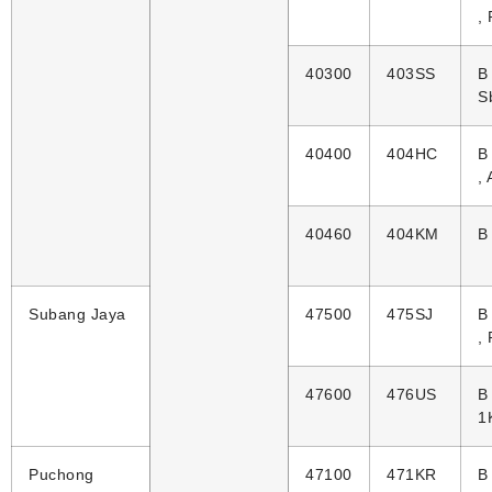
,
40300
403SS
B
S
40400
404HC
B
,
40460
404KM
B
Subang Jaya
47500
475SJ
B
,
47600
476US
B
1
Puchong
47100
471KR
B