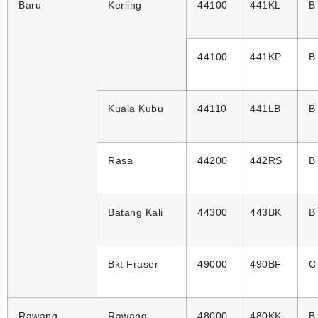
Baru
Kerling
44100
441KL
B
44100
441KP
B
Kuala Kubu
44110
441LB
B
Rasa
44200
442RS
B
Batang Kali
44300
443BK
B
Bkt Fraser
49000
490BF
C
Rawang
Rawang
48000
480KK
B