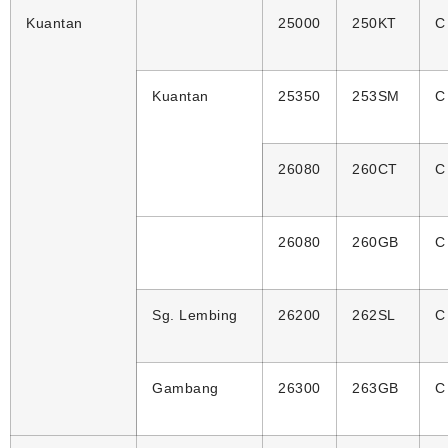
Kuantan
25000
250KT
C
Kuantan
25350
253SM
C
26080
260CT
C
26080
260GB
C
Sg. Lembing
26200
262SL
C
Gambang
26300
263GB
C