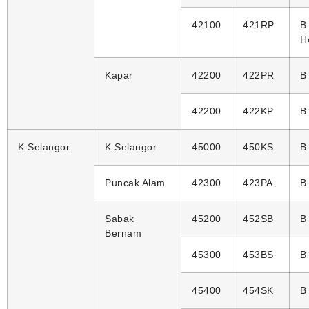
42100
421RP
B
H
Kapar
42200
422PR
B
42200
422KP
B
K.Selangor
K.Selangor
45000
450KS
B
Puncak Alam
42300
423PA
B
Sabak
45200
452SB
B
Bernam
45300
453BS
B
45400
454SK
B