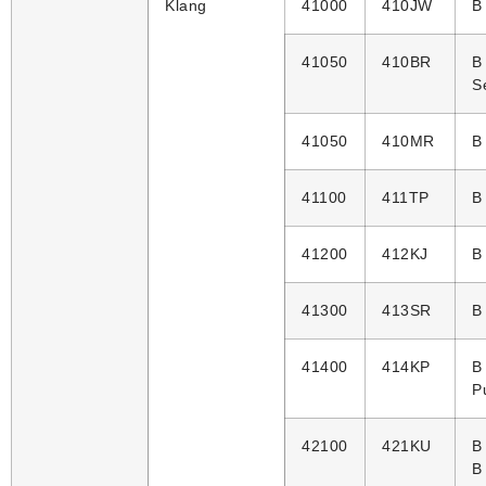
Klang
41000
410JW
B
41050
410BR
B
S
41050
410MR
B
41100
411TP
B
41200
412KJ
B
41300
413SR
B
41400
414KP
B
P
42100
421KU
B
B 