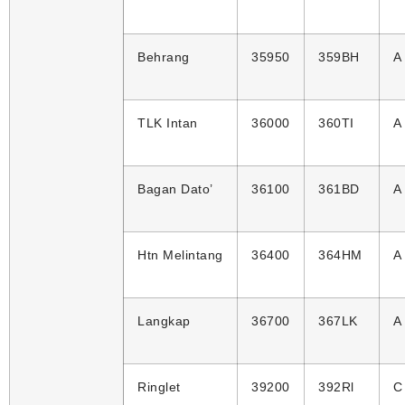
Behrang
35950
359BH
A
TLK Intan
36000
360TI
A
Bagan Dato’
36100
361BD
A
Htn Melintang
36400
364HM
A
Langkap
36700
367LK
A
Ringlet
39200
392Rl
C