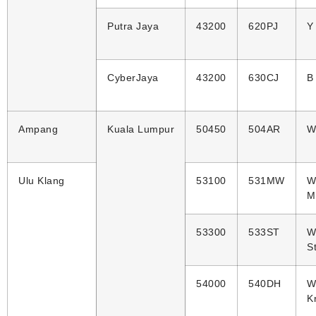
Putra Jaya
43200
620PJ
Y
CyberJaya
43200
630CJ
B
Ampang
Kuala Lumpur
50450
504AR
W
Ulu Klang
53100
531MW
M
53300
533ST
S
54000
540DH
K