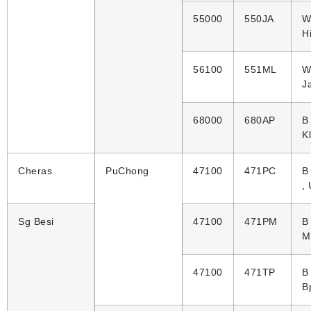
55000
550JA
W
H
56100
551ML
W
J
68000
680AP
B
K
Cheras
PuChong
47100
471PC
B
,
Sg Besi
47100
471PM
B
M
47100
471TP
B
B