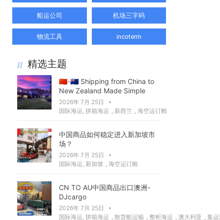
船运公司
机场三字码
物流工具
incoterm
精选主题
🇨🇳-🇳🇿 Shipping from China to
New Zealand Made Simple
2026年 7月 25日
国际海运
,
拼箱海运
,
新西兰
,
海空运订舱
中国商品如何稳定进入新加坡市
场？
2026年 7月 25日
国际海运
,
新加坡
,
海空运订舱
CN TO AU中国商品出口澳洲-
DJcargo
2026年 7月 25日
国际海运
,
拼箱海运
,
散货船运输
,
整柜海运
,
澳大利亚
,
集运