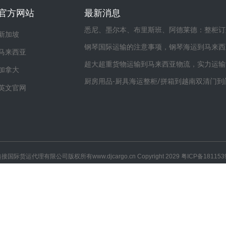
官方网站
最新消息
悉尼、墨尔本、布里斯班、阿德莱德：整柜订
新加坡
钢琴国际运输的注意事项，钢琴海运到马来西
马来西亚
超大超重货物运输到马来西亚物流，实力运输
加拿大
厨房用品-厨具海运整柜/拼箱到越南双清门到
英文官网
递接国际货运代理有限公司
版权所有
www.djcargo.cn
Copyright 2029
粤ICP备181153