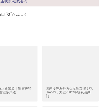
点击联系-在线咨询
ht港口代码NLDOR
海运新加坡｜散货拼箱·
国内冷冻海鲜怎么发新加坡？找
·空运多渠道
Hayley，海运-18℃冷链双清到
门！