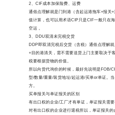
2、CIF成本加保险费、运费
通俗点理解就是门到港（含起运港拖车+报关
值计算，也可以用术语CIP只是CIF一般只在
空运 。
3、DDU双清未完税交货
DDP即双清完税后交货（含税）通俗点理解就
+目的港清关，需不需要送货上门主要取决于
税要根据货物的价值。
所以向货代询价的时候，最好先说明是FOB/CI
型/数量/重量/装货地址/起运港/买单or单
方。
买单报关与单证报关的区别
有出口权的企业/工厂才有单证，单证报关需要
对有出口权的企业进行退税所以，单证报关的