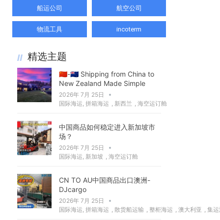
船运公司
航空公司
物流工具
incoterm
精选主题
🇨🇳-🇳🇿 Shipping from China to
New Zealand Made Simple
2026年 7月 25日
国际海运
,
拼箱海运
,
新西兰
,
海空运订舱
中国商品如何稳定进入新加坡市
场？
2026年 7月 25日
国际海运
,
新加坡
,
海空运订舱
CN TO AU中国商品出口澳洲-
DJcargo
2026年 7月 25日
国际海运
,
拼箱海运
,
散货船运输
,
整柜海运
,
澳大利亚
,
集运