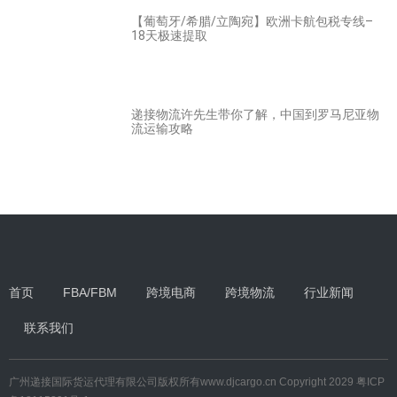
【葡萄牙/希腊/立陶宛】欧洲卡航包税专线–
18天极速提取
递接物流许先生带你了解，中国到罗马尼亚物
流运输攻略
首页
FBA/FBM
跨境电商
跨境物流
行业新闻
联系我们
广州递接国际货运代理有限公司
版权所有
www.djcargo.cn
Copyright 2029
粤ICP