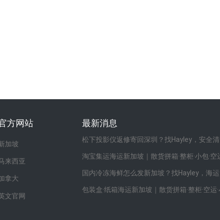
官方网站
最新消息
松下投影仪返修寄回深圳？找Hayley，安全
新加坡
淘宝集运海运新加坡｜散货拼箱·整柜·小包·空
马来西亚
国内冷冻海鲜怎么发新加坡？找Hayley，海运
加拿大
包装盒·纸箱海运新加坡｜散货拼箱·整柜·空运
英文官网