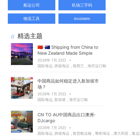
船运公司
机场三字码
物流工具
incoterm
精选主题
🇨🇳-🇳🇿 Shipping from China to
New Zealand Made Simple
2026年 7月 25日
国际海运
,
拼箱海运
,
新西兰
,
海空运订舱
中国商品如何稳定进入新加坡市
场？
2026年 7月 25日
国际海运
,
新加坡
,
海空运订舱
CN TO AU中国商品出口澳洲-
DJcargo
2026年 7月 25日
国际海运
,
拼箱海运
,
散货船运输
,
整柜海运
,
澳大利亚
,
集运