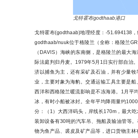
戈特霍布godthaab港口
戈特霍布(godthaab)地理经度：-51.6941
godthaab/nuuk位于格陵兰（全称：格陵
（DAVIS）海峡的东南侧，是格陵兰的最大海
际法庭判归丹麦。1979年5月1日实行部自治
济以捕鱼为主，还有采矿及石油，并有少量牧
业，主要对象为海豹。交通运输工具主要是船
西洋和西格陵兰暖流影响是不冻海港。1月平均气
冰，有时小船被冰封。全年平均降雨量约1000
分：（1）大西洋码头，岸线长170m，最大吃
装卸设备有30吨的汽车吊、拖船及输油管等。
物为鱼产品、裘皮及矿产品等，进口货物主林