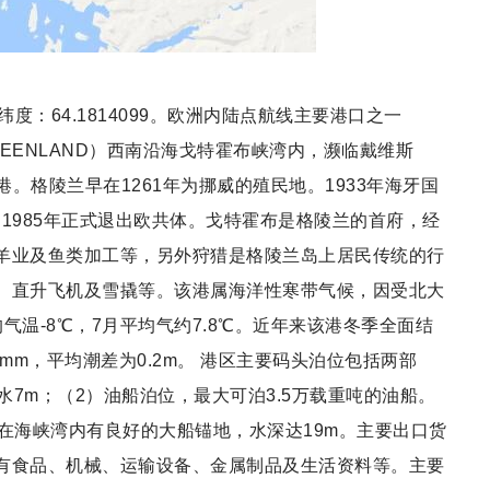
38，纬度：64.1814099。欧洲内陆点航线主要港口之一
兰GREENLAND）西南沿海戈特霍布峡湾内，濒临戴维斯
港。格陵兰早在1261年为挪威的殖民地。1933年海牙国
。1985年正式退出欧共体。戈特霍布是格陵兰的首府，经
羊业及鱼类加工等，另外狩猎是格陵兰岛上居民传统的行
、直升飞机及雪撬等。该港属海洋性寒带气候，因受北大
温-8℃，7月平均气约7.8℃。近年来该港冬季全面结
mm，平均潮差为0.2m。 港区主要码头泊位包括两部
水7m；（2）油船泊位，最大可泊3.5万载重吨的油船。
在海峡湾内有良好的大船锚地，水深达19m。主要出口货
有食品、机械、运输设备、金属制品及生活资料等。主要