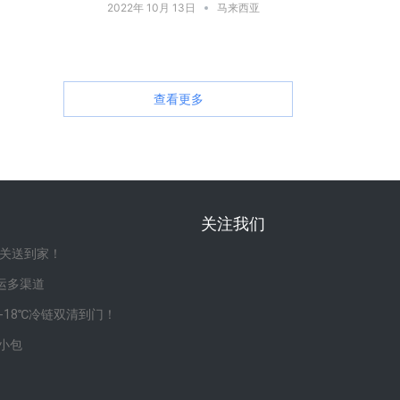
2022年 10月 13日
马来西亚
查看更多
关注我们
清关送到家！
运多渠道
-18℃冷链双清到门！
·小包