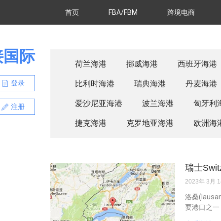
首页
FBA/FBM
跨境电商
接国际
荷兰海港
挪威海港
西班牙海港
登录
比利时海港
瑞典海港
丹麦海港
爱沙尼亚海港
波兰海港
匈牙利
注册
捷克海港
克罗地亚海港
欧洲海
瑞士Swit
2023年 3月 
洛桑(laus
要港口之一