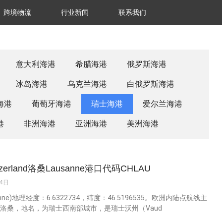
跨境物流
行业新闻
联系我们
意大利海港
希腊海港
俄罗斯海港
冰岛海港
乌克兰海港
白俄罗斯海港
海港
葡萄牙海港
瑞士海港
爱尔兰海港
港
非洲海港
亚洲海港
美洲海港
zerland洛桑Lausanne港口代码CHLAU
14日
anne)地理经度：6.6322734，纬度：46.5196535。欧洲内陆点航线主
 洛桑，地名，为瑞士西南部城市，是瑞士沃州（Vaud