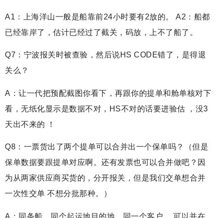
A1：上海洋山一般是船靠前24小时要有2放的。 A2：船都
已经靠岸了，估计已经过了截关，码放，上不了船了。
Q7：宁波报关时被查验，然后说HS CODE错了，是得退
关么？
A：让一代把预配截图你看下，再跟你的提单和舱单核对下
看，无纸化显示是数据不对，HS不对的话要进验估 ，没3
天出不来的 ！
Q8：一票货出了两个提单可以合并出一个保单吗？（但是
保单数据要跟提单对应啊。还有发票也可以合并做吧？因
为从两家供应商买货的，分开报关，但是我们交单想合并
一次性交单 不想分批那种。）
A：同条船，同个起运地目的地，同一个客户， 可以并在