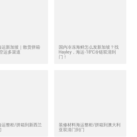
海运新加坡｜散货拼箱·
国内冷冻海鲜怎么发新加坡？找
·空运多渠道
Hayley，海运-18℃冷链双清到
门！
海运整柜/拼箱到新西兰
装修材料海运整柜/拼箱到澳大利
门
亚双清门到门