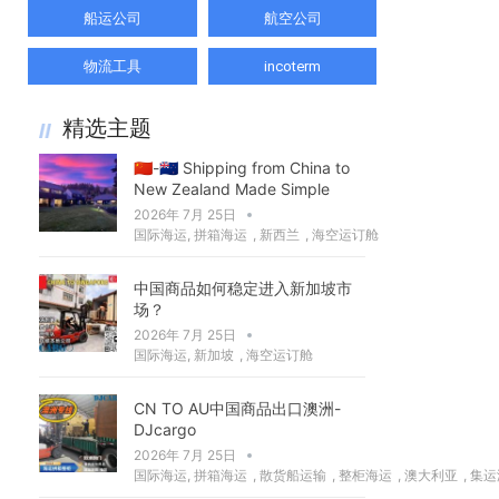
船运公司
航空公司
物流工具
incoterm
精选主题
🇨🇳-🇳🇿 Shipping from China to
New Zealand Made Simple
2026年 7月 25日
国际海运
,
拼箱海运
,
新西兰
,
海空运订舱
中国商品如何稳定进入新加坡市
场？
2026年 7月 25日
国际海运
,
新加坡
,
海空运订舱
CN TO AU中国商品出口澳洲-
DJcargo
2026年 7月 25日
国际海运
,
拼箱海运
,
散货船运输
,
整柜海运
,
澳大利亚
,
集运