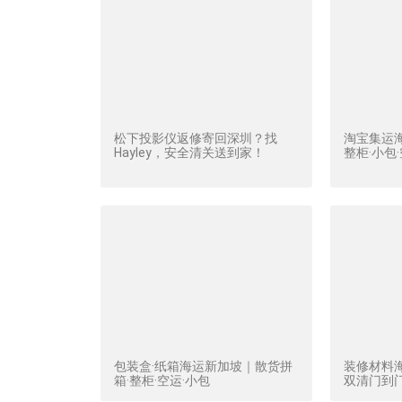
松下投影仪返修寄回深圳？找
淘宝集运
Hayley，安全清关送到家！
整柜·小包
包装盒·纸箱海运新加坡｜散货拼
装修材料
箱·整柜·空运·小包
双清门到