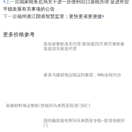
上一篇
国家税务总局关于进一步便利出口退税办理 促进外贸
平稳发展有关事项的公告
下一篇
福州港江阴港智慧监管；更快更省更便捷
更多价格参考
新加坡整柜清关代理-新加坡20尺40尺整柜集
装箱清关派送代理
家具与建材海运陆运到泰国，Wiki全程代办
装修材料海运整柜/拼箱到马来西亚双清门到门
国内服装箱包寄到马来西亚专线–双清包税到
门