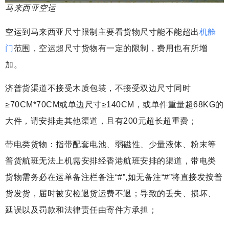
马来西亚空运
空运到马来西亚尺寸限制主要看货物尺寸能不能超出
机舱
门
范围，空运超尺寸货物有一定的限制，费用也有所增
加。
济普货渠道不接受木质包装，不接受双边尺寸同时
≥70CM*70CM或单边尺寸≥140CM，或单件重量超68KG的
大件，请安排走其他渠道，且有200元超长超重费；
带电类货物：指带配套电池、弱磁性、少量液体、粉末等
普货航班无法上机需安排经香港航班安排的渠道，带电类
货物需务必在运单备注栏备注“#”,如无备注“#”将直接发按普
货发货，届时被安检退货运费不退；导致的丢失、损坏、
延误以及罚款和法律责任由寄件方承担；