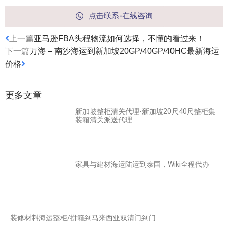
点击联系-在线咨询
上一篇
亚马逊FBA头程物流如何选择，不懂的看过来！
下一篇
万海 – 南沙海运到新加坡20GP/40GP/40HC最新海运
价格
更多文章
新加坡整柜清关代理-新加坡20尺40尺整柜集
装箱清关派送代理
家具与建材海运陆运到泰国，Wiki全程代办
装修材料海运整柜/拼箱到马来西亚双清门到门