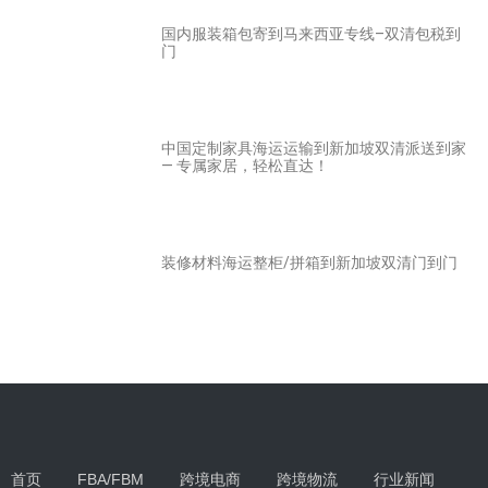
国内服装箱包寄到马来西亚专线–双清包税到
门
中国定制家具海运运输到新加坡双清派送到家
— 专属家居，轻松直达！
装修材料海运整柜/拼箱到新加坡双清门到门
首页
FBA/FBM
跨境电商
跨境物流
行业新闻