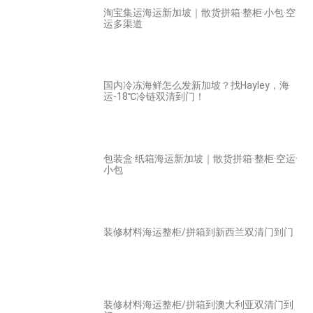
淘宝集运海运新加坡｜散货拼箱·整柜·小包·空
运多渠道
国内冷冻海鲜怎么发新加坡？找Hayley，海
运-18℃冷链双清到门！
包装盒·纸箱海运新加坡｜散货拼箱·整柜·空运·
小包
装修材料海运整柜/拼箱到新西兰双清门到门
装修材料海运整柜/拼箱到澳大利亚双清门到